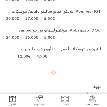
Pouilles، IGT، بلانكو، فيانو سالنتو Apulo موسكات
26.00€
17.00€
5.50€
Abbruzzo، DOC، مونتيبولسيانو بورجو Sanleo
24.00€
16.00€
5.00€
النبيذ من توسكانا، أحمر IGT أوو يشرب الحليب
12.00€
4.50€
نبيذ
النبيذ الأحمر
75 cl
50 cl
14 cl
Itinéraire
القائمة
Appeler
الحجز