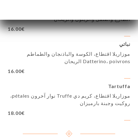
كافر
قاعدة بيضاء موزاريلا فيور دي لاتيه، سمك السلمون
الطازج والفلفل والزيتون والريحان
16.00€
نباتي
موزاريلا اقتطاع، الكوسة والباذنجان والطماطم
Datterino، poivrons الريحان
16.00€
Tartuffa
موزاريلا اقتطاع، كريم دي Truffe نوار آخرون pétales،
روكيت وجبنة بارميزان
18.00€