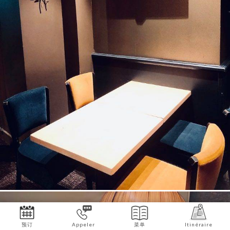
预订
Appeler
菜单
Itinéraire