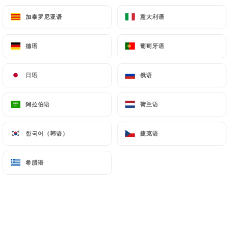
加泰罗尼亚语
加泰罗尼亚语
意大利语
意大利语
德语
德语
葡萄牙语
葡萄牙语
日语
日语
俄语
俄语
阿拉伯语
阿拉伯语
荷兰语
荷兰语
한국어（韩语）
한국어（韩语）
捷克语
捷克语
希腊语
希腊语