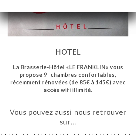
HOTEL
L
a Brasserie-Hôtel «LE FRANKLIN» vous
propose 9 chambres confortables,
récemment rénovées (de 85€ à 145€) avec
accès wifi illimité.
UEIL
Vous pouvez aussi nous retrouver
RVER
sur…
ERIE
IS