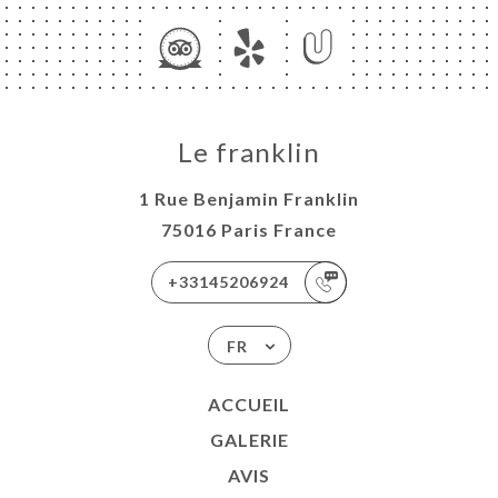
RTE
TEL
TACT
Le franklin
1 Rue Benjamin Franklin
75016 Paris France
+33145206924
FR
ACCUEIL
GALERIE
AVIS